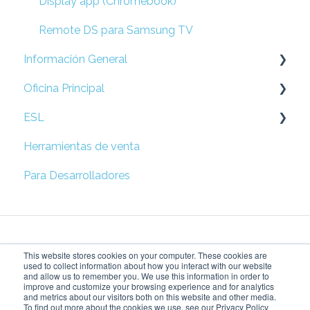
Display app (Chromebook)
Remote DS para Samsung TV
Información General
Oficina Principal
Preguntas Frecuentes
ESL
Prepare su Red
Herramientas de venta
Configuración de Locación
Esl
Para Desarrolladores
Campañas
Solución rápida de problemas
Métricas
This website stores cookies on your computer. These cookies are
Configuración de Accesos
used to collect information about how you interact with our website
and allow us to remember you. We use this information in order to
improve and customize your browsing experience and for analytics
Price Tag Manager
Dando vida a tu visión
Copyright © 2026,
and metrics about our visitors both on this website and other media.
To find out more about the cookies we use, see our Privacy Policy
del retail
SensorMedia Inc.