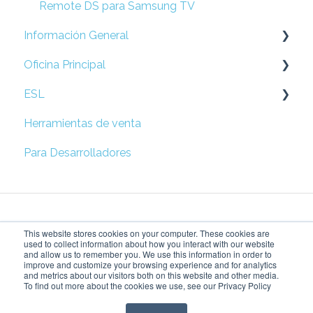
Remote DS para Samsung TV
Información General
Oficina Principal
Preguntas Frecuentes
ESL
Prepare su Red
Herramientas de venta
Configuración de Locación
Esl
Para Desarrolladores
Campañas
Solución rápida de problemas
Métricas
This website stores cookies on your computer. These cookies are
Configuración de Accesos
used to collect information about how you interact with our website
and allow us to remember you. We use this information in order to
improve and customize your browsing experience and for analytics
Price Tag Manager
Dando vida a tu visión
Copyright © 2026,
and metrics about our visitors both on this website and other media.
To find out more about the cookies we use, see our Privacy Policy
del retail
SensorMedia Inc.