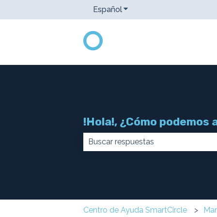
Español
Traducciones de Mostrar
!Hola!, ¿Cómo podemos 
No hay sugerencias porque el ca
Centro de Ayuda SmartCircle
Man