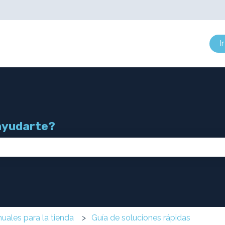
 submenú de
I
ayudarte?
mpo de búsqueda está vacío.
uales para la tienda
Guía de soluciones rápidas