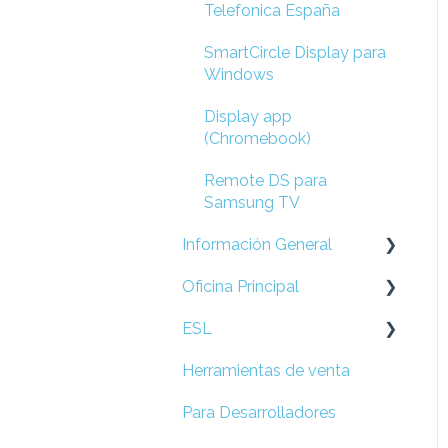
Telefonica España
SmartCircle Display para
Windows
Display app
(Chromebook)
Remote DS para
Samsung TV
Información General
Oficina Principal
Preguntas Frecuentes
ESL
Prepare su Red
Herramientas de venta
Configuración de
Esl
Locación
Para Desarrolladores
Campañas