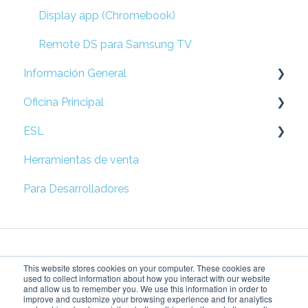
Display app (Chromebook)
Remote DS para Samsung TV
Información General
Oficina Principal
Preguntas Frecuentes
ESL
Prepare su Red
Herramientas de venta
Configuración de Locación
Esl
Para Desarrolladores
Campañas
Solución rápida de problemas
Métricas
This website stores cookies on your computer. These cookies are
Configuración de Accesos
used to collect information about how you interact with our website
and allow us to remember you. We use this information in order to
improve and customize your browsing experience and for analytics
Price Tag Manager
Dando vida a tu visión
Copyright © 2026,