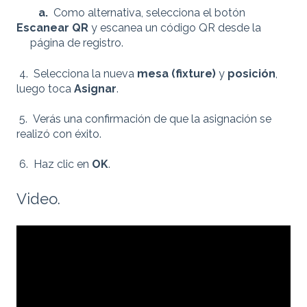
a.
Como alternativa, selecciona el botón
Escanear QR
y escanea un código QR desde la
página de registro.
4. Selecciona la nueva
mesa (fixture)
y
posición
,
luego toca
Asignar
.
5. Verás una confirmación de que la asignación se
realizó con éxito.
6. Haz clic en
OK
.
Video.