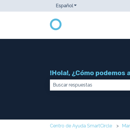
Español
Traducciones de Mostrar
!Hola!, ¿Cómo podemos 
No hay sugerencias porque el ca
Centro de Ayuda SmartCircle
Man