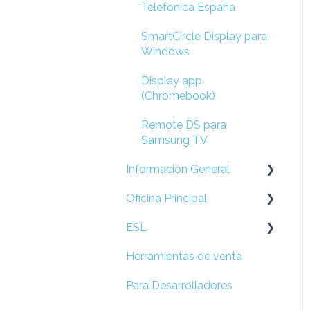
Telefonica España
SmartCircle Display para
Windows
Display app
(Chromebook)
Remote DS para
Samsung TV
Información General
Oficina Principal
Preguntas Frecuentes
ESL
Prepare su Red
Herramientas de venta
Configuración de
Esl
Locación
Para Desarrolladores
Campañas