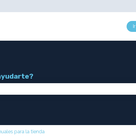
 submenú de
I
ayudarte?
mpo de búsqueda está vacío.
uales para la tienda