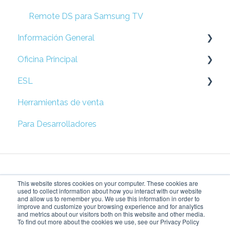
Remote DS para Samsung TV
Información General
Oficina Principal
Preguntas Frecuentes
ESL
Prepare su Red
Herramientas de venta
Configuración de Locación
Esl
Para Desarrolladores
Campañas
Solución rápida de problemas
Métricas
This website stores cookies on your computer. These cookies are
Configuración de Accesos
used to collect information about how you interact with our website
and allow us to remember you. We use this information in order to
improve and customize your browsing experience and for analytics
Price Tag Manager
Dando vida a tu visión
Copyright © 2026,
and metrics about our visitors both on this website and other media.
To find out more about the cookies we use, see our Privacy Policy
del retail
SensorMedia Inc.