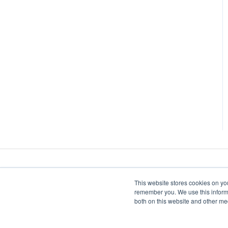
This website stores cookies on yo
remember you. We use this informa
both on this website and other me
Donner vie à votre vision du commerce de détail