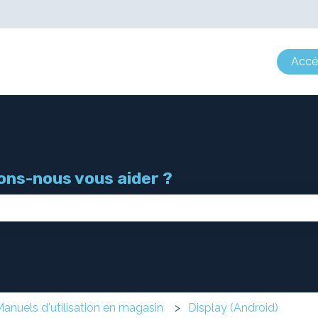
r les traductions
Accéd
ns-nous vous aider ?
 champ de recherche est vide.
anuels d'utilisation en magasin
Display (Android)