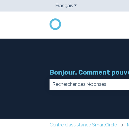
Français
Afficher le sous-menu pou
Bonjour. Comment pouvo
Il n'y a aucune suggestion car le
Centre d'assistance SmartCircle
M