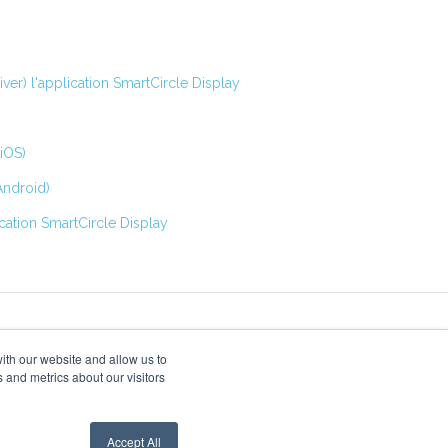
ver) l'application SmartCircle Display
(iOS)
Android)
cation SmartCircle Display
ith our website and allow us to
 and metrics about our visitors
Copyright © 2026, SensorMedia Inc.
Accept All