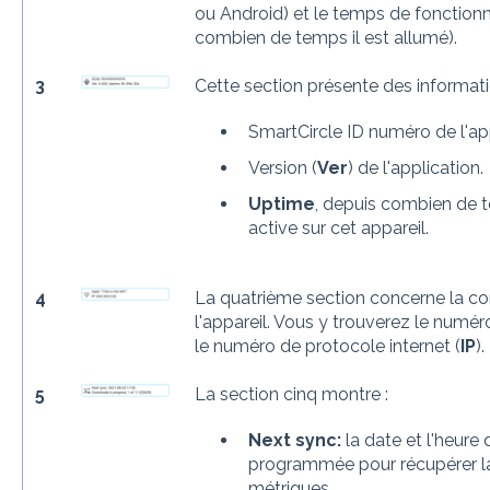
ou Android) et le temps de fonctionn
combien de temps il est allumé).
3
Cette section présente des informati
SmartCircle ID numéro de l'app
Version (
Ver
) de l'application.
Uptime
, depuis combien de t
active sur cet appareil.
4
La quatrième section concerne la conn
l'appareil. Vous y trouverez le numéro
le numéro de protocole internet (
IP
).
5
La section cinq montre :
Next sync:
la date et l'heure
programmée pour récupérer la 
métriques