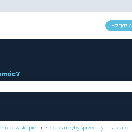
enia
Przejdź d
pomóc?
eważ pole wyszukiwania jest puste.
strukcje w sklepie
Obejścia i tryby sprzedaży detalicznej