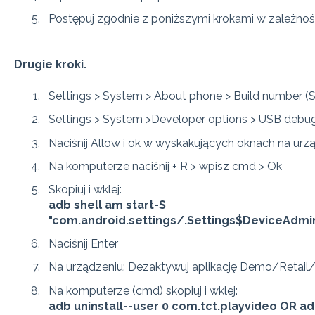
Postępuj zgodnie z poniższymi krokami w zależnoś
Drugie kroki.
Settings > System > About phone > Build number (St
Settings > System >Developer options > USB debu
Naciśnij Allow i ok w wyskakujących oknach na urz
Na komputerze naciśnij + R > wpisz cmd > Ok
Skopiuj i wklej:
adb shell am start-S
"com.android.settings/.Settings$DeviceAdmin
Naciśnij Enter
Na urządzeniu: Dezaktywuj aplikację Demo/Retail/Pl
Na komputerze (cmd) skopiuj i wklej:
adb uninstall--user 0 com.tct.playvideo OR ad