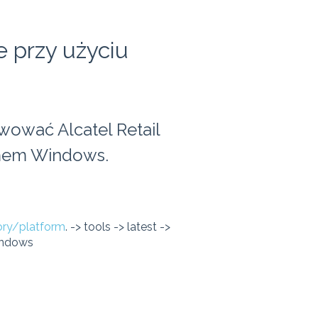
 przy użyciu
ywować Alcatel Retail
emem Windows.
ory/platform
. -> tools -> latest ->
Windows