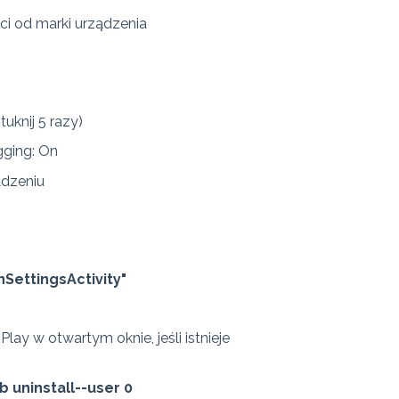
ci od marki urządzenia
uknij 5 razy)
gging: On
ądzeniu
SettingsActivity"
ay w otwartym oknie, jeśli istnieje
b uninstall--user 0