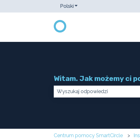
Polski
Pokaż podmenu do tłumacz
Witam. Jak możemy ci 
Brak sugerowanych wyników, poni
Centrum pomocy SmartCircle
In