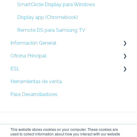
SmartCircle Display para Windows
Display app (Chromebook)
Remote DS para Samsung TV
Información General
Oficina Principal
Preguntas Frecuentes
ESL
Prepare su Red
Herramientas de venta
Configuración de Locación
Esl
Para Desarrolladores
Campañas
Solución rápida de problemas
Métricas
This website stores cookies on your computer. These cookies are
Configuración de Accesos
used to collect information about how you interact with our website