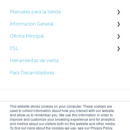
Manuales para la tienda
Información General
Display (Android)
Oficina Principal
Presenter (iOS)
Preguntas Frecuentes
ESL
Métodos alternativos y Retail Mode
Prepare su Red
Herramientas de venta
Soluciones alternativas
Configuración de Locación
Esl
Para Desarrolladores
Remote DS
Campañas
Guía de soluciones rápidas
Solución rápida de problemas
Display DS
Métricas
This website stores cookies on your computer. These cookies are
Telefonica España
Configuración de Accesos
used to collect information about how you interact with our website
and allow us to remember you. We use this information in order to
improve and customize your browsing experience and for analytics
SmartCircle Display para Windows
Price Tag Manager
Dando vida a tu visión
Copyright © 2026,
and metrics about our visitors both on this website and other media.
To find out more about the cookies we use, see our Privacy Policy
del retail
SensorMedia Inc.