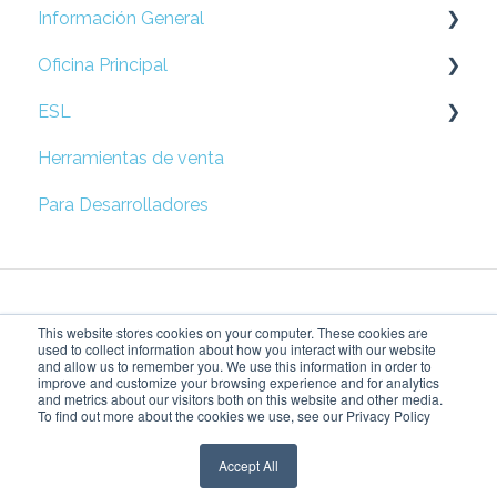
Información General
Oficina Principal
Preguntas Frecuentes
ESL
Prepare su Red
Herramientas de venta
Configuración de Locación
Esl
Para Desarrolladores
Campañas
Solución rápida de problemas
Métricas
This website stores cookies on your computer. These cookies are
Configuración de Accesos
used to collect information about how you interact with our website
and allow us to remember you. We use this information in order to
improve and customize your browsing experience and for analytics
Price Tag Manager
Dando vida a tu visión
Copyright © 2026,
and metrics about our visitors both on this website and other media.
To find out more about the cookies we use, see our Privacy Policy
del retail
SensorMedia Inc.
Accept All