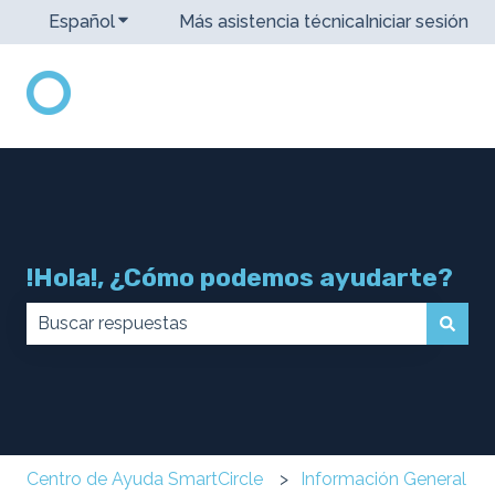
Español
Traducciones de Mostrar submenú de
Más asistencia técnica
Iniciar sesión
!Hola!, ¿Cómo podemos ayudarte?
No hay sugerencias porque el campo de búsqueda 
Centro de Ayuda SmartCircle
Información General