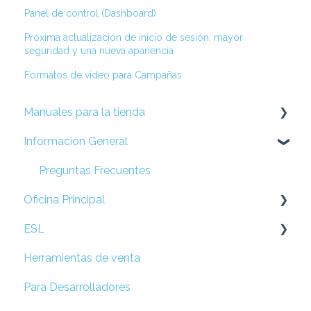
Panel de control (Dashboard)
Próxima actualización de inicio de sesión: mayor
seguridad y una nueva apariencia
Formatos de vídeo para Campañas
Manuales para la tienda
Información General
Display (Android)
Presenter (iOS)
Preguntas Frecuentes
Oficina Principal
Métodos alternativos y Retail Mode
ESL
Soluciones alternativas
Prepare su Red
Herramientas de venta
Remote DS
Configuración de Locación
Esl
Para Desarrolladores
Guía de soluciones rápidas
Campañas