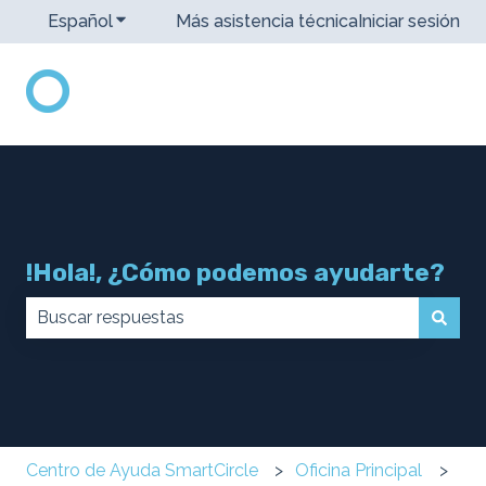
Español
Traducciones de Mostrar submenú de
Más asistencia técnica
Iniciar sesión
!Hola!, ¿Cómo podemos ayudarte?
No hay sugerencias porque el campo de búsqueda 
Centro de Ayuda SmartCircle
Oficina Principal