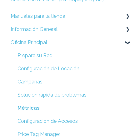
Manuales para la tienda
Información General
Display (Android)
Oficina Principal
Presenter (iOS)
Preguntas Frecuentes
Métodos alternativos y Retail Mode
Prepare su Red
Soluciones alternativas
Configuración de Locación
Remote DS
Campañas
Guía de soluciones rápidas
Solución rápida de problemas
Display DS
Métricas
Telefonica España
Configuración de Accesos
SmartCircle Display para Windows
Price Tag Manager